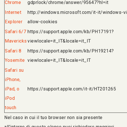
Chrome
gdprlock/chrome/answer/95647?hl=it
Internet
http://windows.microsoft.com/it-it/windows-vi
Explorer
allow-cookies
Safari 6/7
https://support.apple.com/kb/PH17191?
Mavericks
viewlocale=it_IT&locale=it_IT
Safari 8
https://support.apple.com/kb/PH19214?
Yosemite
viewlocale=it_IT&locale=it_IT
Safari su
iPhone,
iPad, o
https://support.apple.com/it-it/HT201265
iPod
touch
Nel caso in cui il tuo browser non sia presente
all'interno di questo elenco puoi richiedere maggiori