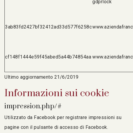
gdprlock
3ab83fd2427bf32412ad33d577f6258c
www.aziendafranch
cf148f1444e59f45abed5a44b74854aa
www.aziendafranch
Ultimo aggiornamento 21/6/2019
Informazioni sui cookie
impression.php/#
Utilizzato da Facebook per registrare impressioni su
pagine con il pulsante di accesso di Facebook.