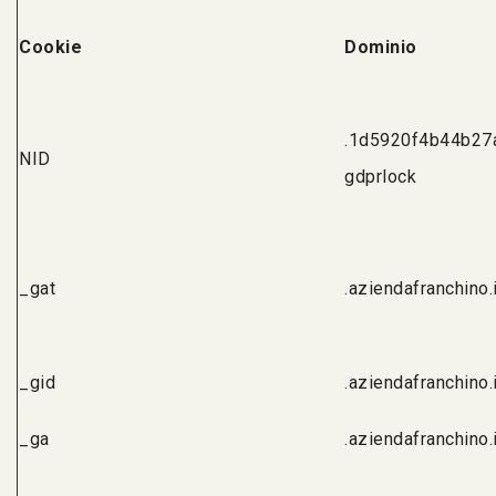
Cookie
Dominio
.1d5920f4b44b27
NID
gdprlock
_gat
.aziendafranchino.i
_gid
.aziendafranchino.i
_ga
.aziendafranchino.i