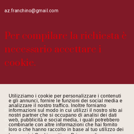
az.franchino@gmail.com
Per compilare la richiesta è
necessario accettare i
cookie.
Utilizziamo i cookie per personalizzare i contenuti
e gli annunci, fornire le funzioni dei social media e
analizzare il nostro traffico. Inoltre forniamo
Privacy Policy
Cookie Policy
Site Map
informazioni sul modo in cui utilizzi il nostro sito ai
nostri partner che si occupano di analisi dei dati
web, pubblicità e social media, i quali potrebbero
Condividi
combinarle con altre informazioni che hai fornito
loro o che hanno raccolto in base al tuo utilizzo dei
© 2026 Azienda Franchino Di Raviciotti Alberto P.Iva / C.F.